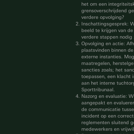
het om een integriteits
grensoverschrijdend ged
verdere opvolging?
Inschattingsgesprek: W
beeld te krijgen van de
verdere stappen nodig z
Opvolging en actie: Afh
plaatsvinden binnen de
externe instanties. Mog
maatregelen, herstelge
sancties zoals; het san
toepassen, een klacht i
aan het interne tuchto
Sporttribunaal.
Nazorg en evaluatie: W
aangepakt en evalueren
de communicatie tussen 
incident op een correc
reglementen sluitend ge
medewerkers en vrijwil