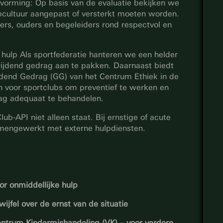
rvorming: Op basis van de evaluatie bekijken we
ubcultuur aangepast of versterkt moeten worden.
ters, ouders en begeleiders rond respectvol en
hulp Als sportfederatie hanteren we een helder
ijdend gedrag aan te pakken. Daarnaast biedt
jdend Gedrag (GG) van het Centrum Ethiek in de
n voor sportclubs om preventief te werken en
ag adequaat te behandelen.
b-API niet alleen staat. Bij ernstige of acute
amengewerkt met externe hulpdiensten.
oor onmiddellijke hulp
wijfel over de ernst van de situatie
trum Kindermishandeling (VK) – voor verdere