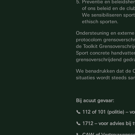
Preventie en beleidshe
of ons beleid en de cl
We sensibiliseren spor
ethisch sporten.
Ondersteuning en externe 
protocolom grensoverschr
de Toolkit Grensoverschri
Sport concrete handvatte
grensoverschrijdend gedr
We benadrukken dat de Clu
situaties wordt steeds s
Bij acuut gevaar:
📞 112 of 101 (politie) – v
📞 1712 – voor advies bij t
📞 CAW of Vertrouwenscen