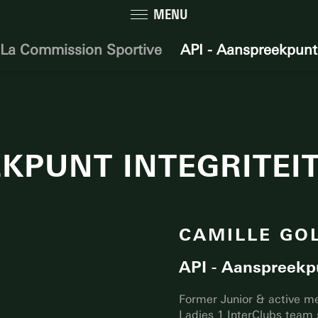
MENU
La Commission Sportive
API - Aanspreekpunt 
EKPUNT INTEGRITEI
CAMILLE GO
API - Aanspreekpu
Former Junior & active me
Ladies 1 InterClubs team 