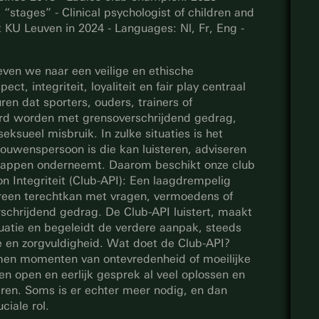
s “stages” - Clinical psychologist of children and
 KU Leuven in 2024 - Languages: Nl, Fr, Eng -
even we naar een veilige en ethische
t, integriteit, loyaliteit en fair play centraal
en dat sporters, ouders, trainers of
rd worden met grensoverschrijdend gedrag,
seksueel misbruik. In zulke situaties is het
rouwenspersoon is die kan luisteren, adviseren
stappen onderneemt. Daarom beschikt onze club
 Integriteit (Club-API): Een laagdrempelig
reen terechtkan met vragen, vermoedens of
schrijdend gedrag. De Club-API luistert, maakt
tuatie en begeleidt de verdere aanpak, steeds
e en zorgvuldigheid. Wat doet de Club-API?
men momenten van ontevredenheid of moeilijke
en open en eerlijk gesprek al veel oplossen en
en. Soms is er echter meer nodig, en dan
ciale rol.