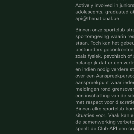
Actively involved in junior
adolescents, graduated at
api@thenational.be
Binnen onze sportclub str
sportomgeving waarin respec
staan. Toch kan het gebeur
bestuurders geconfrontee
zoals fysiek, psychisch of 
belangrijk dat er een vert
en indien nodig verdere 
over een Aanspreekpersoon
aanspreekpunt waar iede
meldingen rond grensover
een inschatting van de si
met respect voor discreti
Binnen elke sportclub ko
situaties voor. Vaak kan e
de samenwerking verbeter
speelt de Club-API een cru